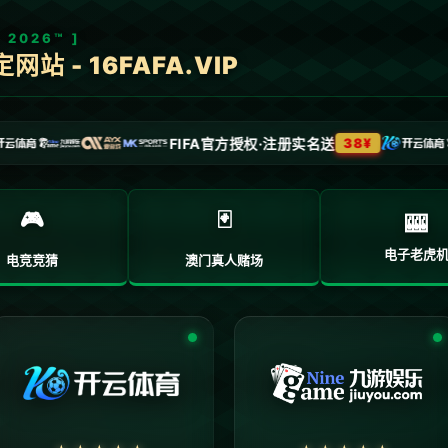
 2026™ ]
站 - 16FAFA.VIP
FIFA官方授权·注册实名送
38¥
🎮
🃏
🎰
电子老虎
电竞竞猜
澳门真人赌场