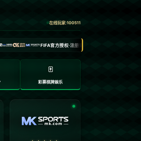
100511
在线玩家:
FIFA官方授权·注册实名送
38¥
🀄️
机
彩票棋牌娱乐